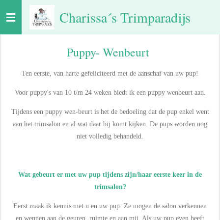
Ga
Charissa´s Trimparadijs
direct
naar
de
Puppy- Wenbeurt
hoofdinhoud
Ten eerste, van harte gefeliciteerd met de aanschaf van uw pup!
Voor puppy's van 10 t/m 24 weken biedt ik een puppy wenbeurt aan.
Tijdens een puppy wen-beurt is het de bedoeling dat de pup enkel went
aan het trimsalon en al wat daar bij komt kijken. De pups worden nog
niet volledig behandeld.
Wat gebeurt er met uw pup tijdens zijn/haar eerste keer in de
trimsalon?
Eerst maak ik kennis met u en uw pup. Ze mogen de salon verkennen
en wennen aan de geuren, ruimte en aan mij. Als uw pup even heeft