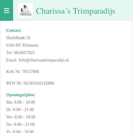
Ga
Charissa´s Trimparadijs
direct
naar
de
Contact:
hoofdinhoud
Hoofdbank 16
6343-BT Klimmen
Tel: 0616057825
Email: Info@charissastrimparadijs.nl
KvK Nr: 78517990
BTW Nr: NL003341142B86
Openingstijden:
Ma- 8:00 - 18:00
Di- 8:00 - 21:00
Wo- 8:00 - 18:00
Do- 8:00 - 21:00
Vr- 8:00 - 18:00